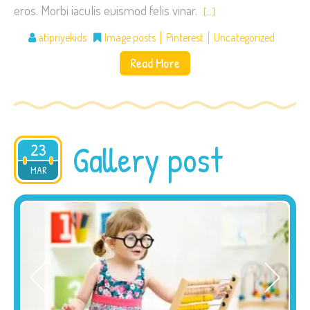
eros. Morbi iaculis euismod felis vinar.
[…]
atipriyekids
Image posts
Pinterest
Uncategorized
Read More
Gallery post
23
2015
MAR