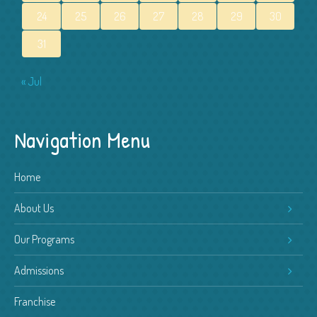
24
25
26
27
28
29
30
31
« Jul
Navigation Menu
Home
About Us
Our Programs
Admissions
Franchise