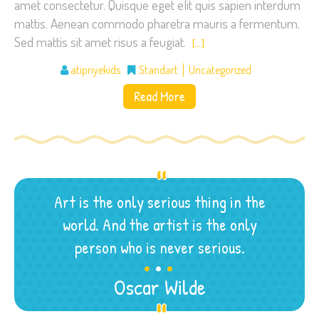
amet consectetur. Quisque eget elit quis sapien interdum
mattis. Aenean commodo pharetra mauris a fermentum.
Sed mattis sit amet risus a feugiat.
[…]
atipriyekids
Standart
Uncategorized
Read More
Art is the only serious thing in the
world. And the artist is the only
.
.
.
person who is never serious.
Oscar Wilde