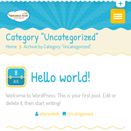
Category "Uncategorized"
Home
Archive by Category "Uncategorized"
Hello world!
8
2025
JUL
Welcome to WordPress. This is your first post. Edit or
delete it, then start writing!
atipriyekids
Uncategorized