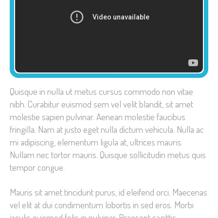
Quisque in nulla ut metus cursus commodo non vitae
nibh. Curabitur euismod sem vel velit blandit, sit amet
molestie sapien pulvinar. Aenean molestie faucibus
fringilla. Nam at justo eget nulla dictum vehicula. Nulla ac
mi adipiscing, elementum ligula at, ultrices mauris.
Nullam nec tortor mauris. Quisque sollicitudin metus quis
tempor congue.
Mauris sit amet tincidunt purus, id eleifend orci. Maecenas
vel elit at dui condimentum lobortis in sed eros. Morbi
iaculis euismod felis in pulvinar. Praesent sagittis