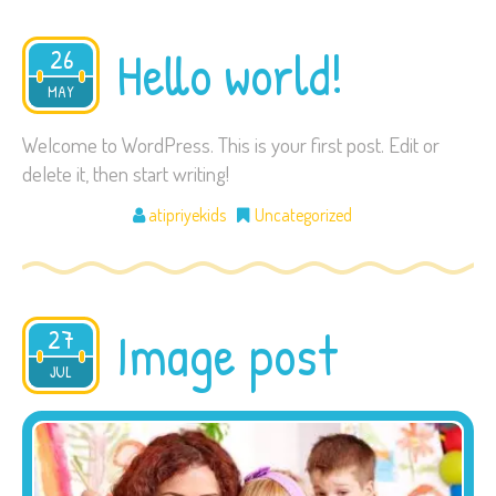
Hello world!
26
2021
MAY
Welcome to WordPress. This is your first post. Edit or
delete it, then start writing!
atipriyekids
Uncategorized
Image post
27
2015
JUL