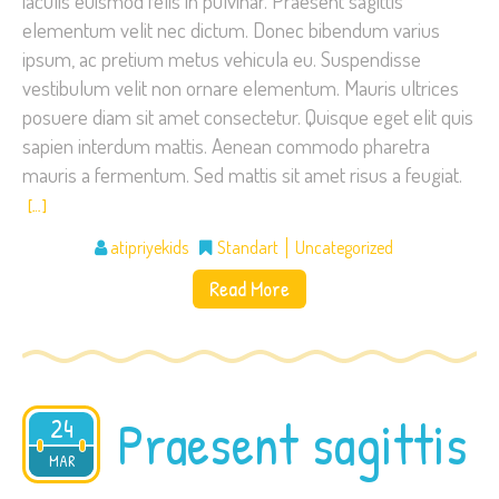
iaculis euismod felis in pulvinar. Praesent sagittis
elementum velit nec dictum. Donec bibendum varius
ipsum, ac pretium metus vehicula eu. Suspendisse
vestibulum velit non ornare elementum. Mauris ultrices
posuere diam sit amet consectetur. Quisque eget elit quis
sapien interdum mattis. Aenean commodo pharetra
mauris a fermentum. Sed mattis sit amet risus a feugiat.
[…]
atipriyekids
Standart
Uncategorized
Read More
Praesent sagittis
24
2015
MAR